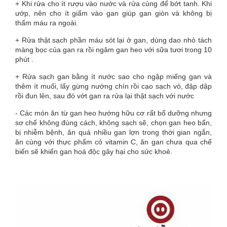
+ Khi rửa cho ít rượu vào nước và rửa cùng để bớt tanh. Khi
ướp, nên cho ít giấm vào gan giúp gan giòn và không bị
thấm máu ra ngoài.
+ Rửa thật sạch phần máu sót lại ở gan, dùng dao nhỏ tách
màng bọc của gan ra rồi ngâm gan heo với sữa tươi trong 10
phút .
+ Rửa sạch gan bằng ít nước sao cho ngập miếng gan và
thêm ít muối, lấy gừng nướng chín rồi cạo sạch vỏ, đập dập
rồi đun lên, sau đó vớt gan ra rửa lại thật sạch với nước
- Các món ăn từ gan heo hướng hữu cơ rất bổ dưỡng nhưng
sơ chế không đúng cách, không sạch sẽ, chọn gan heo bẩn,
bị nhiễm bệnh, ăn quá nhiều gan lợn trong thời gian ngắn,
ăn cùng với thực phẩm có vitamin C, ăn gan chưa qua chế
biến sẽ khiến gan hoá độc gây hại cho sức khoẻ.