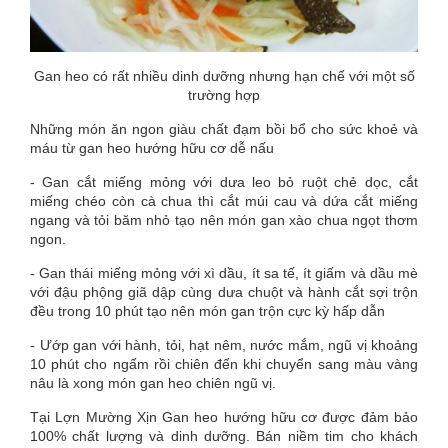
Gan heo có rất nhiều dinh dưỡng nhưng hạn chế với một số
trường hợp
Những món ăn ngon giàu chất đạm bồi bổ cho sức khoẻ và
máu từ gan heo hướng hữu cơ dễ nấu
- Gan cắt miếng mỏng với dưa leo bỏ ruột chẻ dọc, cắt
miếng chéo còn cà chua thì cắt múi cau và dứa cắt miếng
ngang và tỏi băm nhỏ tạo nên món gan xào chua ngọt thơm
ngon.
- Gan thái miếng mỏng với xì dầu, ít sa tế, ít giấm và dầu mè
với đậu phộng giã dập cùng dưa chuột và hành cắt sợi trộn
đều trong 10 phút tạo nên món gan trộn cực kỳ hấp dẫn
- Ướp gan với hành, tỏi, hạt nêm, nước mắm, ngũ vị khoảng
10 phút cho ngấm rồi chiên đến khi chuyển sang màu vàng
nâu là xong món gan heo chiên ngũ vị.
Tại Lợn Mường Xịn Gan heo hướng hữu cơ được đảm bảo
100% chất lượng và dinh dưỡng. Bán niềm tim cho khách