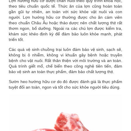
Lợn hướng hữu cơ được chăn nuôi theo quy trình khoa học,
theo tiêu chuẩn quốc tế. Thức ăn của lợn cũng hoàn toàn
gần gũi tự nhiên, an toàn với sức khỏe vật nuôi và con
người. Lợn hướng hữu cơ thường được cho ăn cám viên
theo chuẩn Châu Âu hoặc thảo dược nên chất lượng thịt rất
thơm ngon, bổ dưỡng. Ngoài ra các chú lợn được kiểm tra,
khám sức khẻo định kỳ để đảm bảo luôn khỏe mạnh, phát
triển tốt.
Các quá vệ sinh chuồng trại luôn đảm bảo vệ sinh, sạch sẽ,
không bị ô nhiễm, không vi khuẩn gây bệnh hoặc truyền
bệnh cho vật nuôi. Rất thân thiện với môi trường và an toàn.
Quá trình giết mổ, chế biến theo công nghệ tiên tiến, đảm
bảo vệ sinh an toàn thực phẩm, đảm bảo chất lượng thịt.
Sườn heo hướng hữu cơ do đó được đánh giá là thực phẩm
tuyệt đối an toàn, ngon và tốt cho sức khỏe người tiêu dùng.