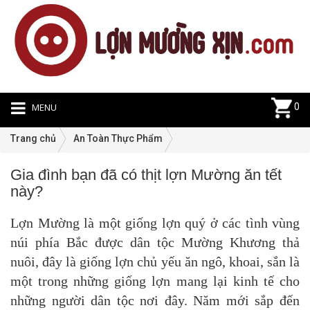
MENU
0
Trang chủ
An Toàn Thực Phẩm
Gia đình bạn đã có thịt lợn Mường ăn tết
A
này?
T
T
Lợn Mường là một giống lợn quý ở các tình vùng
P
|
núi phía Bắc được dân tộc Mường Khương thả
12
nuôi, đây là giống lợn chủ yếu ăn ngô, khoai, sắn là
một trong những giống lợn mang lại kinh tế cho
những người dân tộc nơi đây. Năm mới sắp đến