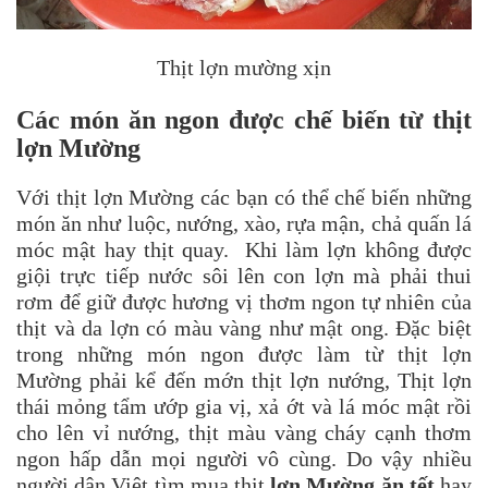
Thịt lợn mường xịn
Các món ăn ngon được chế biến từ thịt
lợn Mường
Với thịt lợn Mường các bạn có thể chế biến những
món ăn như luộc, nướng, xào, rựa mận, chả quấn lá
móc mật hay thịt quay. Khi làm lợn không được
giội trực tiếp nước sôi lên con lợn mà phải thui
rơm để giữ được hương vị thơm ngon tự nhiên của
thịt và da lợn có màu vàng như mật ong. Đặc biệt
trong những món ngon được làm từ thịt lợn
Mường phải kể đến mớn thịt lợn nướng, Thịt lợn
thái mỏng tẩm ướp gia vị, xả ớt và lá móc mật rồi
cho lên vỉ nướng, thịt màu vàng cháy cạnh thơm
ngon hấp dẫn mọi người vô cùng. Do vậy nhiều
người dân Việt tìm mua thịt
lợn Mường ăn tết
hay