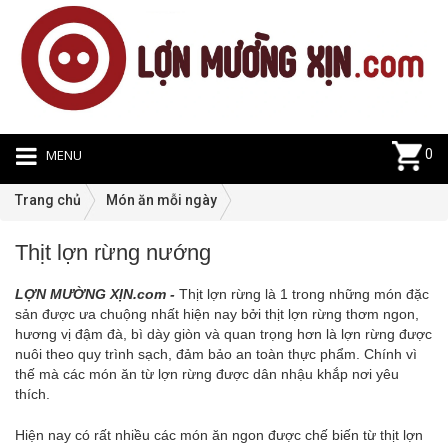
MENU
0
Trang chủ
Món ăn mỗi ngày
Thịt lợn rừng nướng
M
ă
LỢN MƯỜNG XỊN.com -
Thịt lợn rừng là 1 trong những món đặc
m
sản được ưa chuộng nhất hiện nay bởi thịt lợn rừng thơm ngon,
n
hương vị đậm đà, bì dày giòn và quan trọng hơn là lợn rừng được
|
nuôi theo quy trình sạch, đảm bảo an toàn thực phẩm. Chính vì
0
thế mà các món ăn từ lợn rừng được dân nhậu khắp nơi yêu
thích.
Hiện nay có rất nhiều các món ăn ngon được chế biến từ thịt lợn