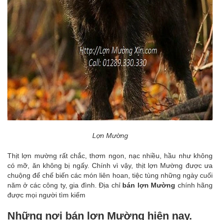
Lợn Mường
Thịt lợn mường rất chắc, thơm ngon, nạc nhiều, hầu như không
có mỡ, ăn không bị ngấy. Chính vì vậy, thịt lợn Mường được ưa
chuộng để chế biến các món liên hoan, tiệc tùng những ngày cuối
năm ở các công ty, gia đình. Địa chỉ
bán lợn Mường
chính hãng
được mọi người tìm kiếm
Những nơi bán lợn Mường hiện nay.