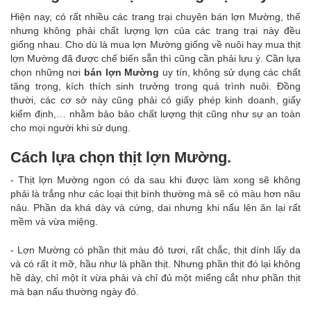
Hiện nay, có rất nhiều các trang trại chuyên bán lợn Mường, thế
nhưng không phải chất lượng lợn của các trang trại này đều
giống nhau. Cho dù là mua lợn Mường giống về nuôi hay mua thịt
lợn Mường đã được chế biến sẵn thì cũng cần phải lưu ý. Cần lựa
chọn những nơi
bán lợn Mường
uy tín, không sử dụng các chất
tăng trọng, kích thích sinh trưởng trong quá trình nuôi. Đồng
thười, các cơ sở này cũng phải có giấy phép kinh doanh, giấy
kiểm định,… nhằm bảo bảo chất lượng thịt cũng như sự an toàn
cho mọi người khi sử dụng.
Cách lựa chọn thịt lợn Mường.
- Thịt lợn Mường ngon có da sau khi được làm xong sẽ không
phải là trắng như các loại thịt bình thường mà sẽ có màu hơn nâu
nâu. Phần da khá dày và cứng, dai nhưng khi nấu lên ăn lại rất
mềm và vừa miệng.
- Lợn Mường có phần thịt màu đỏ tươi, rất chắc, thịt dính lấy da
và có rất ít mỡ, hầu như là phần thịt. Nhưng phần thịt đó lại không
hề dày, chỉ một ít vừa phải và chỉ đủ một miếng cắt như phần thịt
mà bạn nấu thường ngày đó.