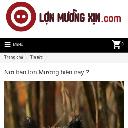
MENU
0
Trang chủ
Tin tức
Nơi bán lợn Mường hiện nay ?
Ti
tứ
|
19