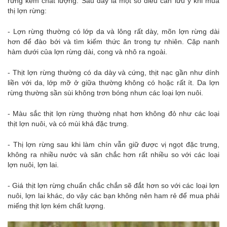
rừng kém chất lượng. Sau đây là một số điều cần lưu ý khi mua
thị lợn rừng:
- Lợn rừng thường có lớp da và lông rất dày, mõn lợn rừng dài
hơn để đào bới và tìm kiếm thức ăn trong tự nhiên. Cặp nanh
hàm dưới của lợn rừng dài, cong và nhô ra ngoài.
- Thịt lợn rừng thường có da dày và cứng, thịt nạc gần như dính
liền với da, lớp mỡ ở giữa thường không có hoặc rất ít. Da lợn
rừng thường sần sùi không trơn bóng nhưn các loại lợn nuôi.
- Màu sắc thịt lợn rừng thường nhạt hơn không đỏ như các loại
thịt lợn nuôi, và có mùi khá đặc trưng.
- Thị lợn rừng sau khi làm chín vẫn giữ được vị ngọt đặc trưng,
không ra nhiều nước và săn chắc hơn rất nhiều so với các loại
lợn nuôi, lợn lai.
- Giá thịt lợn rừng chuẩn chắc chắn sẽ đắt hơn so với các loại lợn
nuôi, lợn lai khác, do vậy các bạn không nên ham rẻ để mua phải
miếng thịt lợn kém chất lượng.