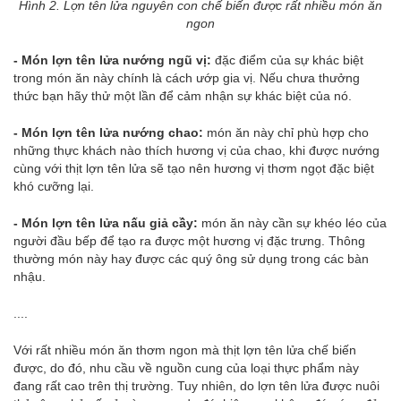
Hình 2. Lợn tên lửa nguyên con chế biến được rất nhiều món ăn
ngon
- Món lợn tên lửa nướng ngũ vị:
đặc điểm của sự khác biệt
trong món ăn này chính là cách ướp gia vị. Nếu chưa thưởng
thức bạn hãy thử một lần để cảm nhận sự khác biệt của nó.
- Món lợn tên lửa nướng chao:
món ăn này chỉ phù hợp cho
những thực khách nào thích hương vị của chao, khi được nướng
cùng với thịt lợn tên lửa sẽ tạo nên hương vị thơm ngọt đặc biệt
khó cưỡng lại.
- Món lợn tên lửa nấu giả cầy:
món ăn này cần sự khéo léo của
người đầu bếp để tạo ra được một hương vị đặc trưng. Thông
thường món này hay được các quý ông sử dụng trong các bàn
nhậu.
....
Với rất nhiều món ăn thơm ngon mà thịt lợn tên lửa chế biến
được, do đó, nhu cầu về nguồn cung của loại thực phẩm này
đang rất cao trên thị trường. Tuy nhiên, do lợn tên lửa được nuôi