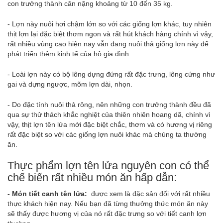
con trưởng thành cân nặng khoảng từ 10 đến 35 kg.
- Lợn này nuôi hơi chậm lớn so với các giống lợn khác, tuy nhiên
thịt lợn lại đặc biệt thơm ngon và rất hút khách hàng chính vì vậy,
rất nhiều vùng cao hiện nay vẫn đang nuôi thả giống lợn này để
phát triển thêm kinh tế của hộ gia đình.
- Loài lợn này có bộ lông dựng đứng rất đặc trưng, lông cứng như
gai và dựng ngược, mõm lợn dài, nhọn.
- Do đặc tính nuôi thả rông, nên những con trưởng thành đều đã
qua sự thử thách khắc nghiệt của thiên nhiên hoang dã, chính vì
vậy, thịt lợn tên lửa mới đặc biệt chắc, thơm và có hương vị riêng
rất đặc biệt so với các giống lợn nuôi khác mà chúng ta thường
ăn.
Thực phẩm lợn tên lửa nguyên con có thể
chế biến rất nhiều món ăn hấp dẫn:
- Món tiết canh tên lửa:
được xem là đặc sản đối với rất nhiều
thực khách hiện nay. Nếu bạn đã từng thưởng thức món ăn này
sẽ thấy được hương vị của nó rất đặc trưng so với tiết canh lợn