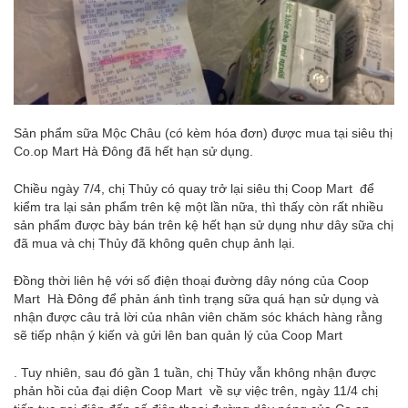
Sản phẩm sữa Mộc Châu (có kèm hóa đơn) được mua tại siêu thị
Co.op Mart Hà Đông đã hết hạn sử dụng.
Chiều ngày 7/4, chị Thủy có quay trở lại siêu thị Coop Mart để
kiểm tra lại sản phẩm trên kệ một lần nữa, thì thấy còn rất nhiều
sản phẩm được bày bán trên kệ hết hạn sử dụng như dây sữa chị
đã mua và chị Thủy đã không quên chụp ảnh lại.
Đồng thời liên hệ với số điện thoại đường dây nóng của Coop
Mart Hà Đông để phản ánh tình trạng sữa quá hạn sử dụng và
nhận được câu trả lời của nhân viên chăm sóc khách hàng rằng
sẽ tiếp nhận ý kiến và gửi lên ban quản lý của Coop Mart
. Tuy nhiên, sau đó gần 1 tuần, chị Thủy vẫn không nhận được
phản hồi của đại diện Coop Mart về sự việc trên, ngày 11/4 chị