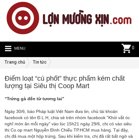
MENU
0
Trang chủ
Tin tức
Điểm loạt “cú phốt” thực phẩm kém chất
Ti
lượng tại Siêu thị Coop Mart
tứ
|
“Trứng gà đến từ tương lai”
27
Ngày 30/6, báo Pháp luật Việt Nam đưa tin, chủ tài khoản
facebook có tên Đ.L.H, chia sẻ trên nhóm facebook "Khỏi vắt óc
nghĩ món ăn mỗi ngày" vào lúc 15h21 ngày 29/6, chị có vào siêu
thị Co.op mart Nguyễn Đình Chiểu TP.HCM mua hàng. Tại đây,
chị đã mua một hộp trứng. Sau khi kiểm tra, chị đã rất bất ngờ và