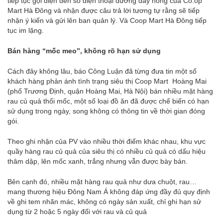
tiếp tục gọi điện đến số điện thoại đường dây nóng của Co.op
Mart Hà Đông và nhận được câu trả lời tương tự rằng sẽ tiếp
nhận ý kiến và gửi lên ban quản lý. Và Coop Mart Hà Đông tiếp
tục im lặng.
Bán hàng “mốc meo”, không rõ hạn sử dụng
Cách đây không lâu, báo Công Luận đã từng đưa tin một số
khách hàng phản ánh tình trạng siêu thị Coop Mart Hoàng Mai
(phố Trương Định, quận Hoàng Mai, Hà Nội) bán nhiều mặt hàng
rau củ quả thối mốc, một số loại đồ ăn đã được chế biến có hạn
sử dụng trong ngày, song không có thông tin về thời gian đóng
gói.
Theo ghi nhận của PV vào nhiều thời điểm khác nhau, khu vực
quầy hàng rau củ quả của siêu thị có nhiều củ quả có dấu hiệu
thâm dập, lên mốc xanh, trắng nhưng vẫn được bày bán.
Bên cạnh đó, nhiều mặt hàng rau quả như dưa chuột, rau…
mang thương hiệu Đông Nam Á không đáp ứng đầy đủ quy định
về ghi tem nhãn mác, không có ngày sản xuất, chỉ ghi hạn sử
dụng từ 2 hoặc 5 ngày đối với rau và củ quả