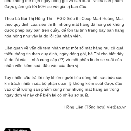
đều không thể hiện ngày đóng gói và sản xuất. Nhiều sản phẩm
được giảm giá tới 50% so với giá trị ban đầu.
Theo bà Bùi Thị Hồng Thi – PGĐ Siêu thị Coop Mart Hoàng Mai,
theo quy định của siêu thị thì những mặt hàng đã hỏng sẽ không
được phép bày bán trên quầy, để tồn tại tình trạng bày bán hàng
hóa hỏng như vậy là do lỗi của nhân viên.
Liên quan về vấn đề tem nhãn mác một số mặt hàng rau củ quả
thiếu thông tin theo quy định, ngày đóng gói, bà Thi cho biết đây
là do lỗi của… nhà cung cấp (!?) và một phần là do sơ suất của
nhân viên kiểm soát đầu vào của đơn vị.
Tuy nhiên câu trả lời này khiến người tiêu dùng hết sức bức xúc
khi trách nhiệm của bộ phận quản lý không kiểm soát được đầu
vào chất lượng sản phẩm cũng như những mặt hàng ăn trong
ngày đơn vị này chế biến lại có nhiều sơ suất.
Hồng Liên (Tổng hợp) VietBao.vn