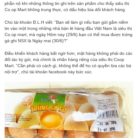
phẫn nộ khi những thông tin ghi trên sản phẩm cho thấy siêu thị
Co.op Mart không trung thực, có dấu hiệu lừa dối khách hàng.
Chủ tài khoản Đ.L.H viết: “Bạn sẽ làm gì nếu bạn gửi gắm niềm
tin vào một trong những nhà bán lẻ hàng đầu Việt Nam là siêu thị
Co.op mart, mà ngày Hôm nay (29/6) bạn có thể mua được trứng
gà ghi NSX là Ngày mai (30/6)?”
Điều khiến khách hàng bất ngờ hơn, mặt hàng không phải do các
đối tác ký gửi, mà chính là nhãn hàng riêng của siêu thị Coop
Mart. “Cần phải có cách gì, không thể để họ có quyền lừa các bà
nội trợ”, chủ tài khoản facebook này bức xúc.