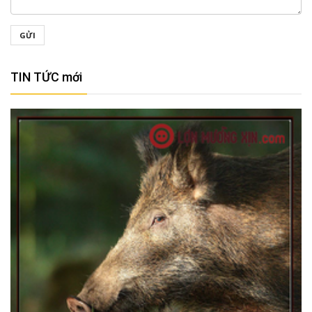
GỬI
TIN TỨC mới