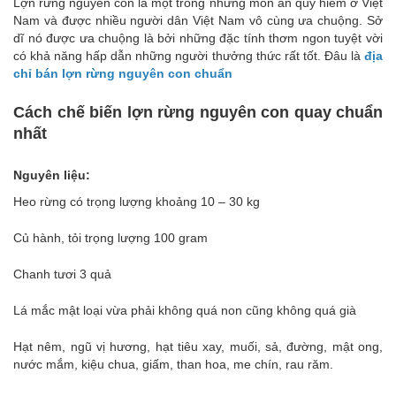
Lợn rừng nguyên con là một trong những món ăn quý hiếm ở Việt
Nam và được nhiều người dân Việt Nam vô cùng ưa chuộng. Sở
dĩ nó được ưa chuộng là bởi những đặc tính thơm ngon tuyệt vời
có khả năng hấp dẫn những người thưởng thức rất tốt. Đâu là
địa
chỉ bán lợn rừng nguyên con chuẩn
Cách chế biến lợn rừng nguyên con quay chuẩn
nhất
Nguyên liệu:
Heo rừng có trọng lượng khoảng 10 – 30 kg
Củ hành, tỏi trọng lượng 100 gram
Chanh tươi 3 quả
Lá mắc mật loại vừa phải không quá non cũng không quá già
Hạt nêm, ngũ vị hương, hạt tiêu xay, muối, sả, đường, mật ong,
nước mắm, kiệu chua, giấm, than hoa, me chín, rau răm.