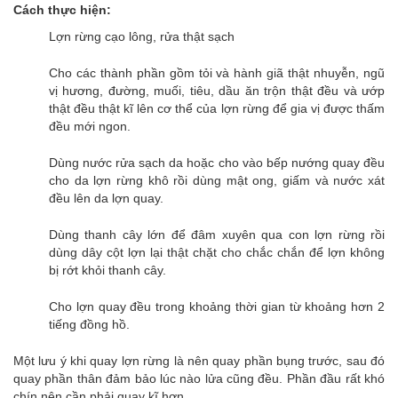
Cách thực hiện:
Lợn rừng cạo lông, rửa thật sạch
Cho các thành phần gồm tỏi và hành giã thật nhuyễn, ngũ
vị hương, đường, muối, tiêu, dầu ăn trộn thật đều và ướp
thật đều thật kĩ lên cơ thể của lợn rừng để gia vị được thấm
đều mới ngon.
Dùng nước rửa sạch da hoặc cho vào bếp nướng quay đều
cho da lợn rừng khô rồi dùng mật ong, giấm và nước xát
đều lên da lợn quay.
Dùng thanh cây lớn để đâm xuyên qua con lợn rừng rồi
dùng dây cột lợn lại thật chặt cho chắc chắn để lợn không
bị rớt khỏi thanh cây.
Cho lợn quay đều trong khoảng thời gian từ khoảng hơn 2
tiếng đồng hồ.
Một lưu ý khi quay lợn rừng là nên quay phần bụng trước, sau đó
quay phần thân đảm bảo lúc nào lửa cũng đều. Phần đầu rất khó
chín nên cần phải quay kĩ hơn.