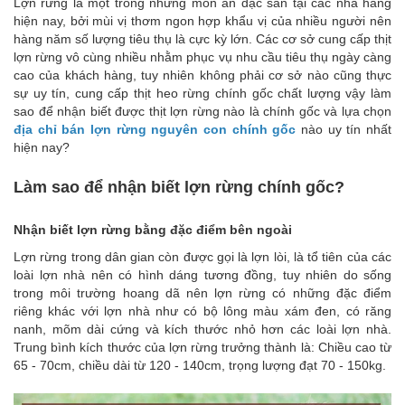
Lợn rừng là một trong những món ăn đặc sản tại các nhà hàng
hiện nay, bởi mùi vị thơm ngon hợp khẩu vị của nhiều người nên
hàng năm số lượng tiêu thụ là cực kỳ lớn. Các cơ sở cung cấp thịt
lợn rừng vô cùng nhiều nhằm phục vụ nhu cầu tiêu thụ ngày càng
cao của khách hàng, tuy nhiên không phải cơ sở nào cũng thực
sự uy tín, cung cấp thịt heo rừng chính gốc chất lượng vậy làm
sao để nhận biết được thịt lợn rừng nào là chính gốc và lựa chọn
địa chỉ bán lợn rừng nguyên con chính gốc
nào uy tín nhất
hiện nay?
Làm sao để nhận biết lợn rừng chính gốc?
Nhận biết lợn rừng bằng đặc điểm bên ngoài
Lợn rừng trong dân gian còn được gọi là lợn lòi, là tổ tiên của các
loài lợn nhà nên có hình dáng tương đồng, tuy nhiên do sống
trong môi trường hoang dã nên lợn rừng có những đặc điểm
riêng khác với lợn nhà như có bộ lông màu xám đen, có răng
nanh, mõm dài cứng và kích thước nhỏ hơn các loài lợn nhà.
Trung bình kích thước của lợn rừng trưởng thành là: Chiều cao từ
65 - 70cm, chiều dài từ 120 - 140cm, trọng lượng đạt 70 - 150kg.