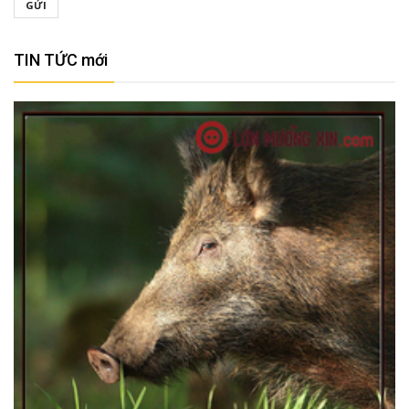
GỬI
TIN TỨC mới