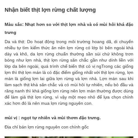
Nhận biết thịt lợn rừng chất lượng
Màu sắc: Nhạt hơn so với thịt lợn nhà và có mùi hôi khá đặc
trưng
Da và thịt: Do hoạt động trong môi trường hoang dã, di chuyển
nhiều tự tìm kiếm thức ăn nên lợn rừng có lớp bì bên ngoài khá
dày và khô, da lợn rừng chuẩn thường sần sùi chứ không trơn
bóng như lợn nhà, thịt lợn rừng săn chắc gần như dính liền với
lớp da bên ngoài, quá trình chế biến thịt có vị ngTrong các giống
lợn thì thịt lợn mán là có đặc điểm giống nhất với thịt lợn rừng, lợn
mán là giống lợn lai giữa lợn rừng và lợn nhà. Lợn mán sau khi
làm sạch thịt khá săn chắc và có mùi hôi tự nhiên, nếu bỏ đầu và
răng nanh thì khá giống lợn rừng nên lợn mán thường được dùng
để làm giả thịt lợn rừng, vì vậy một mẹo nhỏ để lựa chọn chính
xác hơn đó là nên mua lợn rừng nguyên con.
mùi vị : ngọt tự nhiên và mùi thơm đặc trưng.
Địa chỉ bán lợn rừng nguyên con chính gốc