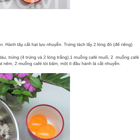
. Hành tây cắt hạt lựu nhuyễn. Trứng tách lấy 2 lòng đỏ (để riêng)
tàu, trứng (4 trứng và 2 lòng trắng),1 muỗng café muối, 2 muỗng café
t nêm, 2 muỗng café tỏi băm, một ít đầu hành lá cắt nhuyễn.