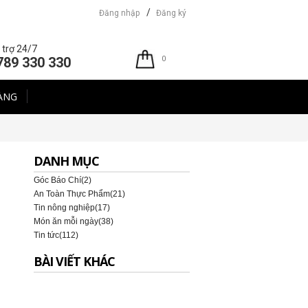
/
Đăng nhập
Đăng ký
 trợ 24/7
789 330 330
0
ÀNG
DANH MỤC
Món
Góc Báo Chí(2)
ăn
An Toàn Thực Phẩm(21)
mỗi
Tin nông nghiệp(17)
ngày
Món ăn mỗi ngày(38)
|
Tin tức(112)
13/April/2018
BÀI VIẾT KHÁC