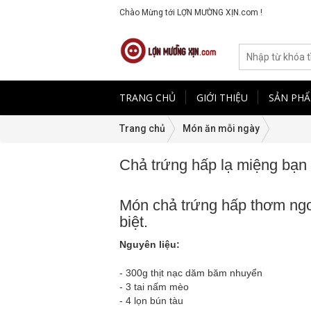
Chào Mừng tới LỢN MƯỜNG XỊN.com !
TRANG CHỦ
GIỚI THIỆU
SẢN PH
Trang chủ
Món ăn mỗi ngày
Chả trứng hấp lạ miệng bạn
Món chả trứng hấp thơm ngo
biệt.
Nguyên liệu:
- 300g thịt nạc dăm băm nhuyển
- 3 tai nấm mèo
- 4 lọn bún tàu