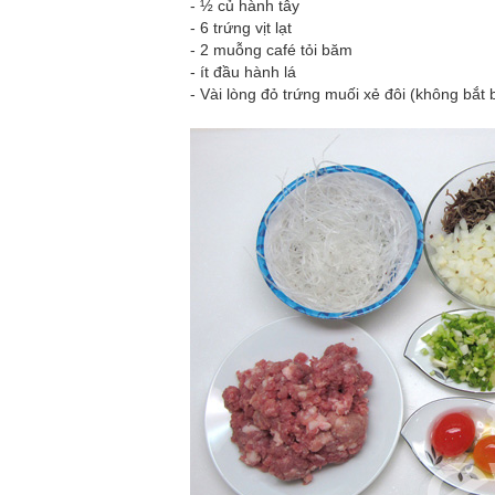
- ½ củ hành tây
- 6 trứng vịt lạt
- 2 muỗng café tỏi băm
- ít đầu hành lá
- Vài lòng đỏ trứng muối xẻ đôi (không bắt 