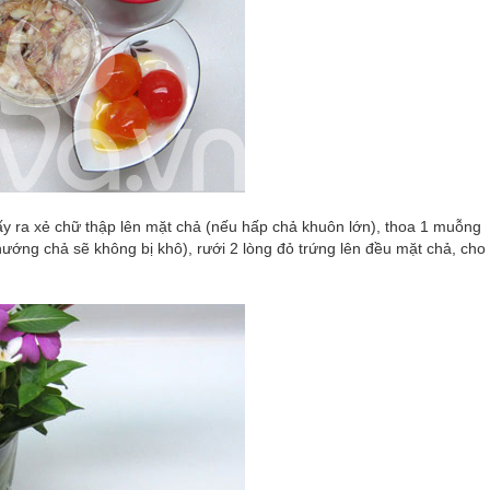
ấy ra xẻ chữ thập lên mặt chả (nếu hấp chả khuôn lớn), thoa 1 muỗng
ướng chả sẽ không bị khô), rưới 2 lòng đỏ trứng lên đều mặt chả, cho