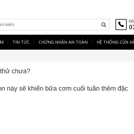
Hỗ
0
ẨM
TIN TỨC
CHỨNG NHẬN AN TOÀN
HỆ THỐNG CỬA H
 thử chưa?
n này sẽ khiến bữa cơm cuối tuần thêm đặc